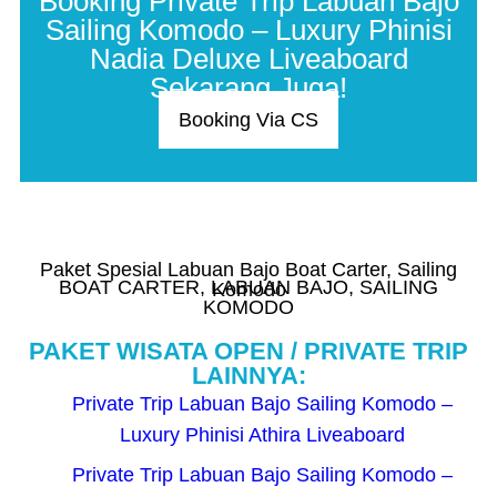
Booking Private Trip Labuan Bajo
Sailing Komodo – Luxury Phinisi
Nadia Deluxe Liveaboard
Sekarang Juga!
Booking Via CS
Paket Spesial
Labuan Bajo Boat Carter
,
Sailing
BOAT CARTER
,
LABUAN BAJO
,
SAILING
Komodo
KOMODO
PAKET WISATA OPEN / PRIVATE TRIP
LAINNYA:
Private Trip Labuan Bajo Sailing Komodo –
Luxury Phinisi Athira Liveaboard
Private Trip Labuan Bajo Sailing Komodo –